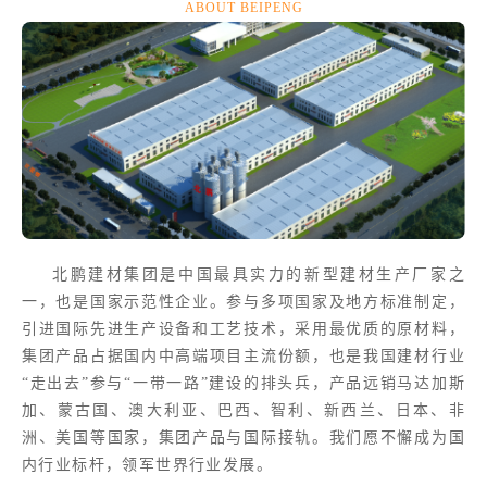
ABOUT BEIPENG
北鹏建材集团是中国最具实力的新型建材生产厂家之
一，也是国家示范性企业。参与多项国家及地方标准制定，
引进国际先进生产设备和工艺技术，采用最优质的原材料，
集团产品占据国内中高端项目主流份额，也是我国建材行业
“走出去”参与“一带一路”建设的排头兵，产品远销马达加斯
加、蒙古国、澳大利亚、巴西、智利、新西兰、日本、非
洲、美国等国家，集团产品与国际接轨。我们愿不懈成为国
内行业标杆，领军世界行业发展。