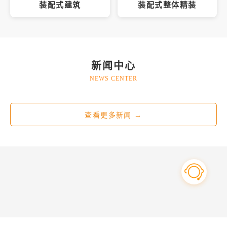
装配式建筑
装配式整体精装
新闻中心
NEWS CENTER
查看更多新闻 →
Copyright ©
北鹏建材集团官方网站 京ICP备14010432号-1