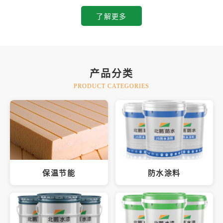
了解更多
产品分类
PRODUCT CATEGORIES
保温节能
防水涂料